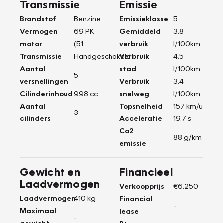
Transmissie
Emissie
Brandstof
Benzine
Emissieklasse
5
Vermogen
69 PK
Gemiddeld
3.8
motor
(51
verbruik
l/100km
Transmissie
Handgeschakeld
Verbruik
4.5
Aantal
stad
l/100km
5
versnellingen
Verbruik
3.4
Cilinderinhoud
998 cc
snelweg
l/100km
Aantal
Topsnelheid
157 km/u
3
cilinders
Acceleratie
19.7 s
Co2
88 g/km
emissie
Gewicht en
Financieel
Laadvermogen
Verkoopprijs
€6.250
Laadvermogen
410 kg
Financial
-
Maximaal
lease
-
gewicht