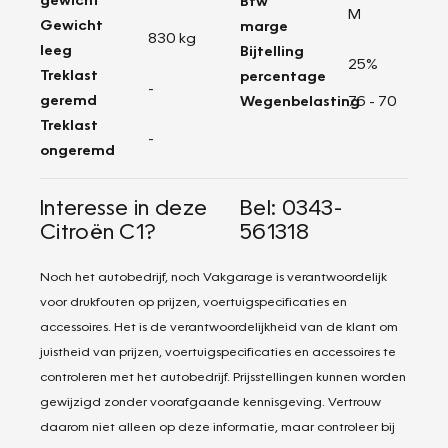
Btw
M
Gewicht
marge
830 kg
leeg
Bijtelling
25%
Treklast
percentage
-
geremd
Wegenbelasting
76 - 70
Treklast
-
ongeremd
Interesse in deze
Bel: 0343-
Citroën C1?
561318
Noch het autobedrijf, noch Vakgarage is verantwoordelijk
voor drukfouten op prijzen, voertuigspecificaties en
accessoires. Het is de verantwoordelijkheid van de klant om
juistheid van prijzen, voertuigspecificaties en accessoires te
controleren met het autobedrijf. Prijsstellingen kunnen worden
gewijzigd zonder voorafgaande kennisgeving. Vertrouw
daarom niet alleen op deze informatie, maar controleer bij