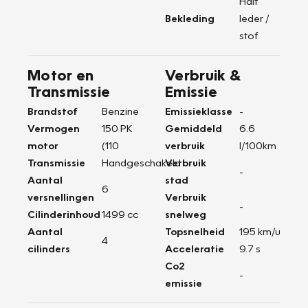
Half
Bekleding
leder /
stof
Motor en
Verbruik &
Transmissie
Emissie
Brandstof
Benzine
Emissieklasse
-
Vermogen
150 PK
Gemiddeld
6.6
motor
(110
verbruik
l/100km
Transmissie
Handgeschakeld
Verbruik
-
Aantal
stad
6
versnellingen
Verbruik
-
Cilinderinhoud
1499 cc
snelweg
Aantal
Topsnelheid
195 km/u
4
cilinders
Acceleratie
9.7 s
Co2
-
emissie