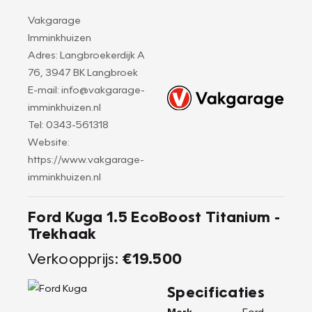
Vakgarage
Imminkhuizen
Adres: Langbroekerdijk A
76, 3947 BK Langbroek
E-mail: info@vakgarage-
imminkhuizen.nl
Tel: 0343-561318
Website:
https://www.vakgarage-
imminkhuizen.nl
Ford Kuga 1.5 EcoBoost Titanium -
Trekhaak
Verkoopprijs:
€19.500
Specificaties
Merk
Ford