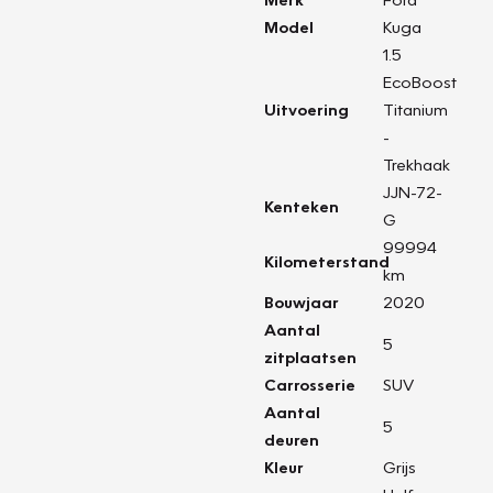
Model
Kuga
1.5
EcoBoost
Uitvoering
Titanium
-
Trekhaak
JJN-72-
Kenteken
G
99994
Kilometerstand
km
Bouwjaar
2020
Aantal
5
zitplaatsen
Carrosserie
SUV
Aantal
5
deuren
Kleur
Grijs