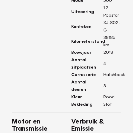
Model
500
1.2
Uitvoering
Popstar
XJ-802-
Kenteken
G
38185
Kilometerstand
km
Bouwjaar
2018
Aantal
4
zitplaatsen
Carrosserie
Hatchback
Aantal
3
deuren
Kleur
Rood
Bekleding
Stof
Motor en
Verbruik &
Transmissie
Emissie