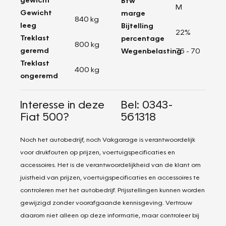
Btw
M
Gewicht
marge
840 kg
leeg
Bijtelling
22%
Treklast
percentage
800 kg
geremd
Wegenbelasting
76 - 70
Treklast
400 kg
ongeremd
Interesse in deze
Bel: 0343-
Fiat 500?
561318
Noch het autobedrijf, noch Vakgarage is verantwoordelijk
voor drukfouten op prijzen, voertuigspecificaties en
accessoires. Het is de verantwoordelijkheid van de klant om
juistheid van prijzen, voertuigspecificaties en accessoires te
controleren met het autobedrijf. Prijsstellingen kunnen worden
gewijzigd zonder voorafgaande kennisgeving. Vertrouw
daarom niet alleen op deze informatie, maar controleer bij