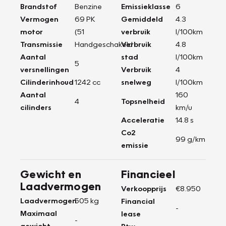
Brandstof
Benzine
Emissieklasse
6
Vermogen
69 PK
Gemiddeld
4.3
motor
(51
verbruik
l/100km
Transmissie
Handgeschakeld
Verbruik
4.8
Aantal
stad
l/100km
5
versnellingen
Verbruik
4
Cilinderinhoud
1242 cc
snelweg
l/100km
Aantal
160
4
Topsnelheid
cilinders
km/u
Acceleratie
14.8 s
Co2
99 g/km
emissie
Gewicht en
Financieel
Laadvermogen
Verkoopprijs
€8.950
Laadvermogen
505 kg
Financial
-
Maximaal
lease
-
gewicht