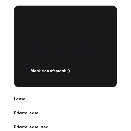
Plan een
Werkplaatsafspraak
Is uw auto toe aan Onderhoud,
Bandenwissel of een Vakantiecheck? Plan
online een afspraak!
Maak een afspraak
Lease
Private lease
Private lease used