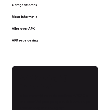
Garageafspraak
Meer informatie
Alles over APK
APK regelgeving
APK Keuring bij
Vakgarage!
Is het weer tijd voor de jaarlijkse APK? Ga
snel naar Vakgarage bij u in de buurt, en ga
zonder zorgen de weg op!