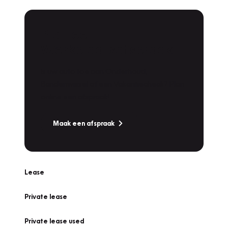
Plan een
Werkplaatsafspraak
Is uw auto toe aan Onderhoud,
Bandenwissel of een Vakantiecheck? Plan
online een afspraak!
Maak een afspraak
Lease
Private lease
Private lease used