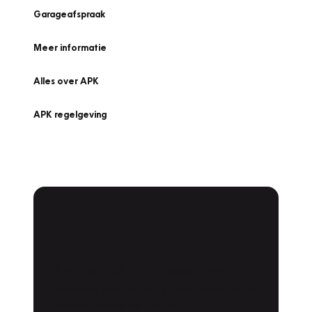
Garageafspraak
Meer informatie
Alles over APK
APK regelgeving
APK Keuring bij
Vakgarage!
Is het weer tijd voor de jaarlijkse APK? Ga
snel naar Vakgarage bij u in de buurt, en ga
zonder zorgen de weg op!