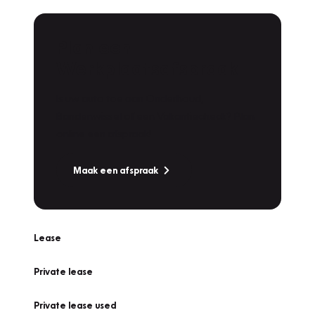
Plan een
Werkplaatsafspraak
Is uw auto toe aan Onderhoud,
Bandenwissel of een Vakantiecheck? Plan
online een afspraak!
Maak een afspraak
Lease
Private lease
Private lease used