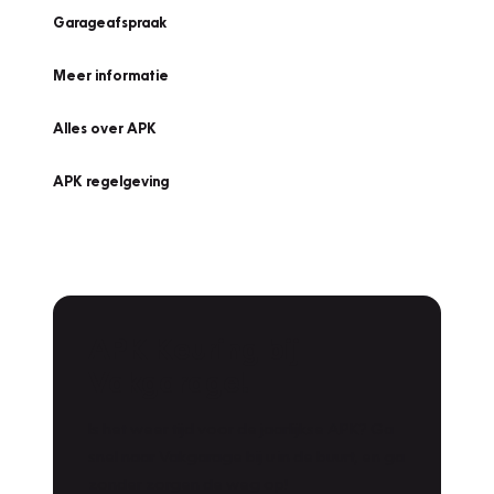
Garageafspraak
Meer informatie
Alles over APK
APK regelgeving
APK Keuring bij
Vakgarage!
Is het weer tijd voor de jaarlijkse APK? Ga
snel naar Vakgarage bij u in de buurt, en ga
zonder zorgen de weg op!