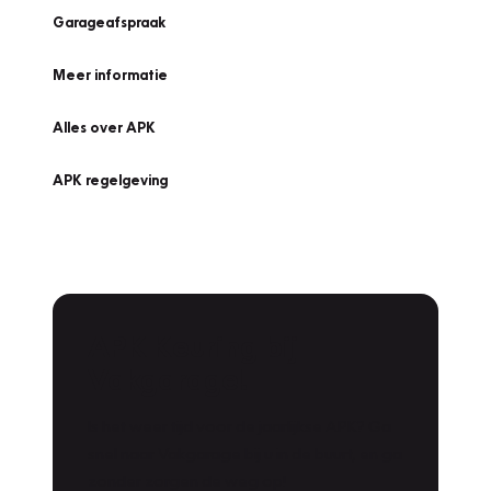
Garageafspraak
Meer informatie
Alles over APK
APK regelgeving
APK Keuring bij
Vakgarage!
Is het weer tijd voor de jaarlijkse APK? Ga
snel naar Vakgarage bij u in de buurt, en ga
zonder zorgen de weg op!