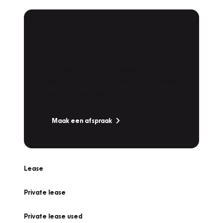
Plan een
Werkplaatsafspraak
Is uw auto toe aan Onderhoud,
Bandenwissel of een Vakantiecheck? Plan
online een afspraak!
Maak een afspraak
Lease
Private lease
Private lease used