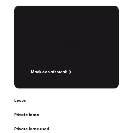
Plan een
Werkplaatsafspraak
Is uw auto toe aan Onderhoud,
Bandenwissel of een Vakantiecheck? Plan
online een afspraak!
Maak een afspraak
Lease
Private lease
Private lease used