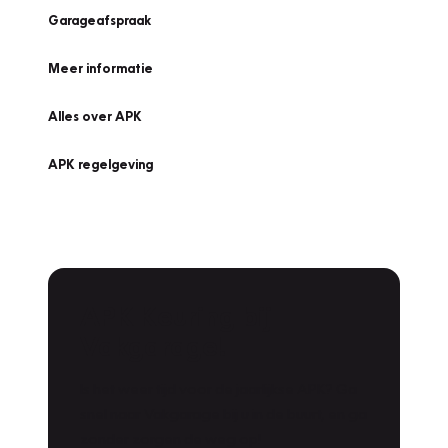
Garageafspraak
Meer informatie
Alles over APK
APK regelgeving
APK Keuring bij
Vakgarage!
Is het weer tijd voor de jaarlijkse APK? Ga
snel naar Vakgarage bij u in de buurt, en ga
zonder zorgen de weg op!