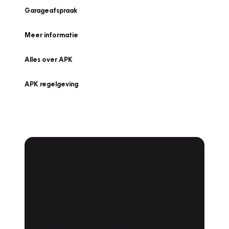
Garageafspraak
Meer informatie
Alles over APK
APK regelgeving
APK Keuring bij
Vakgarage!
Is het weer tijd voor de jaarlijkse APK? Ga
snel naar Vakgarage bij u in de buurt, en ga
zonder zorgen de weg op!