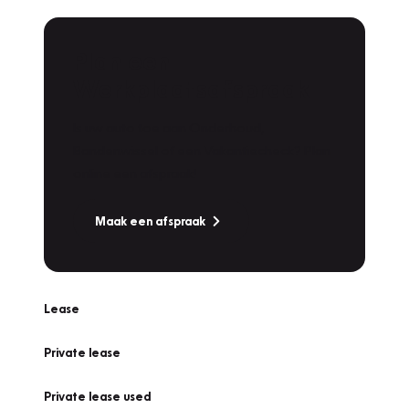
Plan een
Werkplaatsafspraak
Is uw auto toe aan Onderhoud,
Bandenwissel of een Vakantiecheck? Plan
online een afspraak!
Maak een afspraak
Lease
Private lease
Private lease used