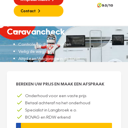
9.0/10
Contact
Caravancheck
Diensten
Controle op diverse punten
Veilig de weg op
Altijd een Vakgarage in de buurt
BEREKEN UW PRIJS EN MAAK EEN AFSPRAAK
Onderhoud voor een vaste prijs
Betaal achteraf na het onderhoud
Specialist in Langbroek e.o.
BOVAG en RDW erkend