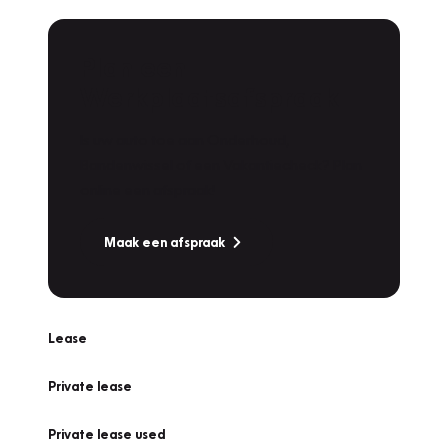
Plan een
Werkplaatsafspraak
Is uw auto toe aan Onderhoud,
Bandenwissel of een Vakantiecheck? Plan
online een afspraak!
Maak een afspraak
Lease
Private lease
Private lease used