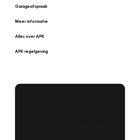
Garageafspraak
Meer informatie
Alles over APK
APK regelgeving
APK Keuring bij
Vakgarage!
Is het weer tijd voor de jaarlijkse APK? Ga
snel naar Vakgarage bij u in de buurt, en ga
zonder zorgen de weg op!