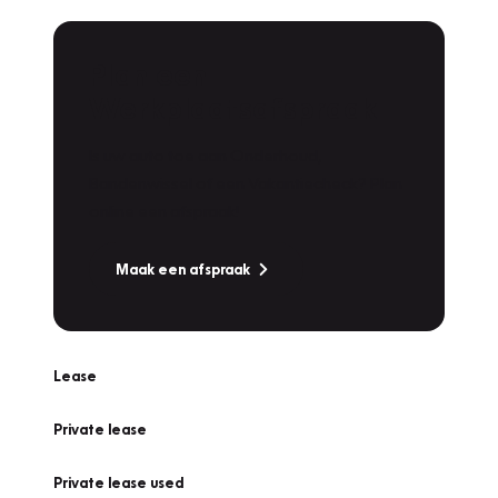
Plan een
Werkplaatsafspraak
Is uw auto toe aan Onderhoud,
Bandenwissel of een Vakantiecheck? Plan
online een afspraak!
Maak een afspraak
Lease
Private lease
Private lease used