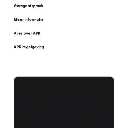
Garageafspraak
Meer informatie
Alles over APK
APK regelgeving
APK Keuring bij
Vakgarage!
Is het weer tijd voor de jaarlijkse APK? Ga
snel naar Vakgarage bij u in de buurt, en ga
zonder zorgen de weg op!