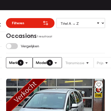
Filteren
Occasions
1 resultaat
Vergelijken
Merk
Model
Transmissie
Prijs
1
1