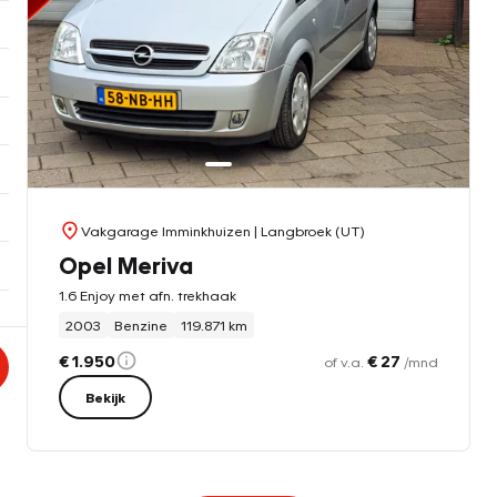
Vakgarage Imminkhuizen
| Langbroek (UT)
Opel Meriva
1.6 Enjoy met afn. trekhaak
2003
Benzine
119.871 km
€ 1.950
€ 27
of v.a.
/mnd
Bekijk