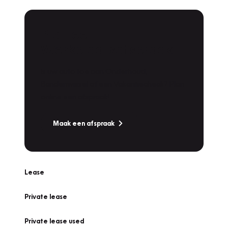
Plan een
Werkplaatsafspraak
Is uw auto toe aan Onderhoud,
Bandenwissel of een Vakantiecheck? Plan
online een afspraak!
Maak een afspraak
Lease
Private lease
Private lease used