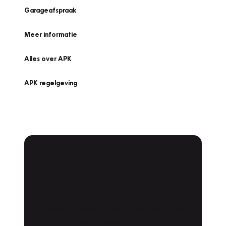
Garageafspraak
Meer informatie
Alles over APK
APK regelgeving
APK Keuring bij
Vakgarage!
Is het weer tijd voor de jaarlijkse APK? Ga
snel naar Vakgarage bij u in de buurt, en ga
zonder zorgen de weg op!